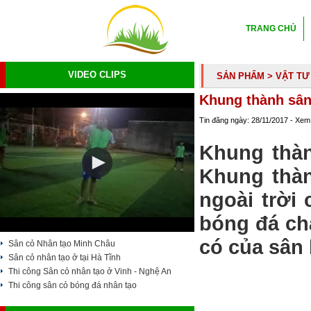
TRANG CHỦ
VIDEO CLIPS
SẢN PHẨM
> VẬT TƯ
Khung thành sâ
Tin đăng ngày: 28/11/2017 - Xem
Khung thàn
Khung thàn
ngoài trời
bóng đá ch
có của sân
Sân cỏ Nhân tạo Minh Châu
Sân cỏ nhân tạo ở tại Hà Tĩnh
Thi công Sân cỏ nhân tạo ở Vinh - Nghệ An
Thi công sân cỏ bóng đá nhân tạo