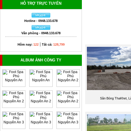
HỖ TRỢ TRỰC TUYẾN
Hotline - 0948.133.678
Văn phòng - 0948.133.678
|
Hôm nay:
122
Tất cả:
128,799
ALBUM ẢNH CÔNG TY
Sân Bóng ThaKhet, L