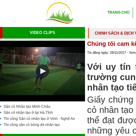
TRANG CHỦ
VIDEO CLIPS
CHINH SÁCH & DỊCH 
Chúng tôi cam kế
Tin đăng ngày: 28/11/2017 - Xem
Với uy tín 
trường cun
nhân tạo ti
Giấy chứng 
Sân cỏ Nhân tạo Minh Châu
cỏ nhân tạo 
Sân cỏ nhân tạo ở tại Hà Tĩnh
thể đạt đượ
Thi công Sân cỏ nhân tạo ở Vinh - Nghệ An
Thi công sân cỏ bóng đá nhân tạo
những yêu c