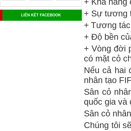
+ Khả năng c
+ Sự tương 
LIÊN KẾT FACEBOOK
+ Tương tác
+ Độ bền củ
+ Vòng đời 
có mặt cỏ ch
Nếu cả hai 
nhân tạo FIF
Sân cỏ nhân
quốc gia và 
Sân cỏ nhân 
Chúng tôi sẽ