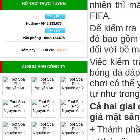
nhiên thì m
HỖ TRỢ TRỰC TUYẾN
FIFA.
Hotline - 0948.133.678
Để kiểm tra 
đó bao gồm 
Văn phòng - 0948.133.678
đối với bề m
|
Hôm nay:
5
Tất cả:
128,682
Việc kiểm t
ALBUM ẢNH CÔNG TY
bóng đá đáp
chơi có thể
tự như tron
Cả hai giai
giá mặt sân
+ Thành phầ